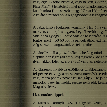
vagy egy "Ghotic Plate" -t, vagy ha van, akkor e
Plate Mail" -t lehetõleg minél jobb tulajdonságok
kobakunkra jó ha szerzünk egy "Great Helm" -et
Általában mindenbõl a legnagyobbat a legnagyo
-)
A pajzs. Elsõ védekezési vonalunk. Hát jó ha van
már van, akkor jó is legyen. Legcélszerûbb egy
Shield" vagy egy "Ghotic Shield" beszerzése. Azé
fontos, mert + 50-60 pont a páncélzathoz, ezt ne
elég sokszor hangoztatni, életet menthet.
A páncélzatnál a plusz értékek lehetõleg minden
alaptulajdonságra (all atributes) tegyenek, de ha 
ilyen, akkor fõleg az erõre (Str) vagy az életerõre 
Az ékszerek inkább az elsõdleges tulajdonságok
felspécizését, vagy a rezisztencia növelését, esetl
vagy Mana pontok növelését szolgálják. De jó h
második, vagy harmadik, esetleg negyedik készlet 
Mag növelése).
Harcmodor, tippek
A Harcossal könnyû a kezdet. Ügyesen vehetjük 