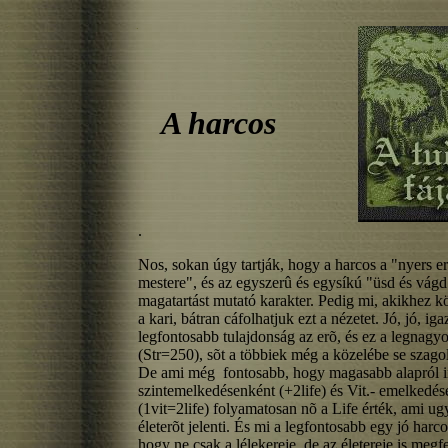
A harcos
.
Nos, sokan úgy tartják, hogy a harcos a "nyers e
mestere", és az egyszerû és egysíkú "üsd és vágd
magatartást mutató karakter. Pedig mi, akikhez kö
a kari, bátran cáfolhatjuk ezt a nézetet. Jó, jó, iga
legfontosabb tulajdonság az erõ, és ez a legnagy
(Str=250), sõt a többiek még a közelébe se szago
De ami még fontosabb, hogy magasabb alapról 
szintemelkedésenként (+2life) és Vit.- emelkedé
(1vit=2life) folyamatosan nõ a Life érték, ami ug
életerõt jelenti. És mi a legfontosabb egy jó harco
hogy ne csak a lélekereje, de az életereje is megf