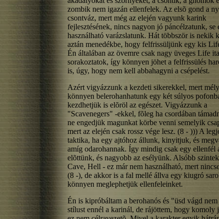
akadályokat és szörnyeket, a csontik, a gnómok é
zombik nem igazán ellenfelek. Az elsõ gond a ny
csontváz, mert még az elején vagyunk karink
fejlesztésének, nincs nagyon jó páncélzatunk, se 
használható varázslatunk. Hát többször is nekik ke
aztán menedékbe, hogy felfrissüljünk egy kis Life 
Én általában az övemre csak nagy üveges Life ita
sorakoztatok, így könnyen jöhet a felfrissülés ha
is, úgy, hogy nem kell abbahagyni a csépelést.
Azért vigyázzunk a kezdeti sikerekkel, mert mél
könnyen belerohanhatunk egy két súlyos pofonba
kezdhetjük is elõröl az egészet. Vigyázzunk a
"Scavenegers" -ekkel, fõleg ha csordában támad
ne engedjük magunkat körbe venni semelyik csap
mert az elején csak rossz vége lesz. (8 - ))) A leg
taktika, ha egy ajtóhoz állunk, kinyitjuk, és megv
amíg odarohannak. Így mindig csak egy ellenfél á
elõttünk, és nagyobb az esélyünk. Alsóbb szintek
Cave, Hell - ez már nem használható, mert nincs
(8 -), de akkor is a fal mellé állva egy kiugró sa
könnyen meglephetjük ellenfeleinket.
Én is kipróbáltam a berohanós és "üsd vágd nem
stílust ennél a karinál, de rájöttem, hogy komoly 
ez nem célravezetõ. Mivel a karakter egyik hátrá