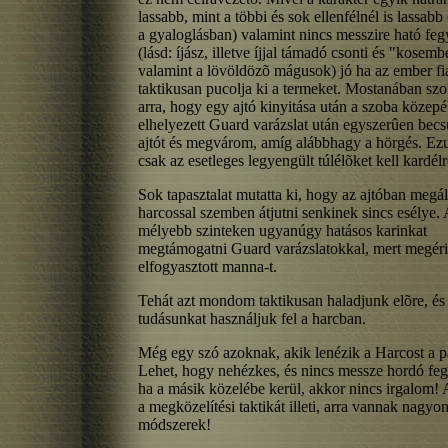
lassabb, mint a többi és sok ellenfélnél is lassab
a gyaloglásban) valamint nincs messzire ható feg
(lásd: íjász, illetve íjjal támadó csonti és "kosemb
valamint a lövöldözõ mágusok) jó ha az ember fi
taktikusan pucolja ki a termeket. Mostanában sz
arra, hogy egy ajtó kinyitása után a szoba közep
elhelyezett Guard varázslat után egyszerûen bec
ajtót és megvárom, amíg alábbhagy a hörgés. Ez
csak az esetleges legyengült túlélõket kell kardél
Sok tapasztalat mutatta ki, hogy az ajtóban megál
harcossal szemben átjutni senkinek sincs esélye. 
mélyebb szinteken ugyanúgy hatásos karinkat
megtámogatni Guard varázslatokkal, mert megéri
elfogyasztott manna-t.
Tehát azt mondom taktikusan haladjunk elõre, é
tudásunkat használjuk fel a harcban.
Még egy szó azoknak, akik lenézik a Harcost a p
Lehet, hogy nehézkes, és nincs messze hordó feg
ha a másik közelébe kerül, akkor nincs irgalom
a megközelítési taktikát illeti, arra vannak nagyon
módszerek!