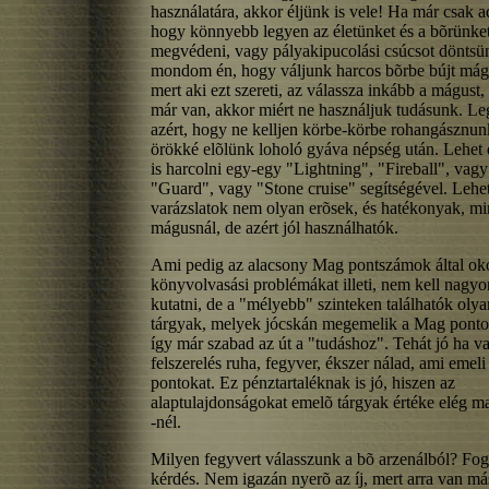
használatára, akkor éljünk is vele! Ha már csak ad
hogy könnyebb legyen az életünket és a bõrünke
megvédeni, vagy pályakipucolási csúcsot dönts
mondom én, hogy váljunk harcos bõrbe bújt mág
mert aki ezt szereti, az válassza inkább a mágust,
már van, akkor miért ne használjuk tudásunk. Le
azért, hogy ne kelljen körbe-körbe rohangásznun
örökké elõlünk loholó gyáva népség után. Lehet
is harcolni egy-egy "Lightning", "Fireball", vagy
"Guard", vagy "Stone cruise" segítségével. Lehe
varázslatok nem olyan erõsek, és hatékonyak, mi
mágusnál, de azért jól használhatók.
Ami pedig az alacsony Mag pontszámok által ok
könyvolvasási problémákat illeti, nem kell nagyo
kutatni, de a "mélyebb" szinteken találhatók olya
tárgyak, melyek jócskán megemelik a Mag pontok
így már szabad az út a "tudáshoz". Tehát jó ha v
felszerelés ruha, fegyver, ékszer nálad, ami emel
pontokat. Ez pénztartaléknak is jó, hiszen az
alaptulajdonságokat emelõ tárgyak értéke elég m
-nél.
Milyen fegyvert válasszunk a bõ arzenálból? Fo
kérdés. Nem igazán nyerõ az íj, mert arra van má