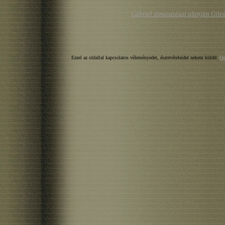
Gabriel útmutatásai alapján Gil
Ezzel az oldallal kapcsolatos véleményedet, észrevételeidet nekem küldd:
De