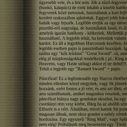
ügyesebb vele, és a bot sem. Jók a zúzó-fegyver
(bunkó, kalapács) de ezek inkább a kisebb haté
fegyverek közé tartoznak, használatuk a kari fej
kezdeti szakaszában ajánlottak. Eggyel jobb foko
balták vagy fejszék. Legfõbb erejük az egy ütésre
pusztító-erõ nagysága, de használatuk lassú, és ál
amelyik igazán hatékony - kétkeziek. Mellettük 
használható. A legjobb tehát, ha keresünk valami 
kardot. Ez áll a legjobban Harcosunk kezében, és
legtöbb esetben pajzs is passzintható hozzájuk. I
találsz egy "kék leírásos" "Great Sword" -ot, ami
elég jó tulajdonságokkal rendelkezik ( pl.: King e
Heavens, vagy Haste utótag) akkor el ne dobd!!! 
Tehát a legjobb egy "Bastard Sword" + pajzs.
Páncélzat! Ez a legfontosabb egy Harcos életébe
minden ellenhez közel megyünk, vagy õk jönnek
hozzánk, ezért fontos a jó vért, és ami azt illeti, 
arra számíthatunk, amiket magunkra veszünk, mer
páncélzat hiánya nagy gondokat okozhat, ha egy
csordányi rém vesz körbe, fõleg ha az alsóbb szi
Elõször is a vért. Általában, mivel karink Str pont
magasan állnak, nem okoz gondot a nehéz vértek
hordozása. Egy egyszerû "Ring Mail", vagy Spli
nem elég! Próbáljunk meg beszerezni egy "Field P