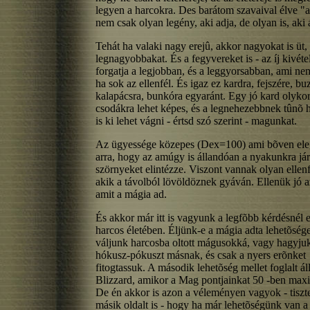
legyen a harcokra. Des barátom szavaival élve "a
nem csak olyan legény, aki adja, de olyan is, aki 
Tehát ha valaki nagy erejû, akkor nagyokat is üt, 
legnagyobbakat. És a fegyvereket is - az íj kivéte
forgatja a legjobban, és a leggyorsabban, ami ne
ha sok az ellenfél. És igaz ez kardra, fejszére, b
kalapácsra, bunkóra egyaránt. Egy jó kard olyko
csodákra lehet képes, és a legnehezebbnek tûnõ 
is ki lehet vágni - értsd szó szerint - magunkat.
Az ügyessége közepes (Dex=100) ami bõven el
arra, hogy az amúgy is állandóan a nyakunkra já
szörnyeket elintézze. Viszont vannak olyan ellenf
akik a távolból lövöldöznek gyáván. Ellenük jó a
amit a mágia ad.
És akkor már itt is vagyunk a legfõbb kérdésnél 
harcos életében. Éljünk-e a mágia adta lehetõség
váljunk harcosba oltott mágusokká, vagy hagyju
hókusz-pókuszt másnak, és csak a nyers erõnket
fitogtassuk. A második lehetõség mellet foglalt áll
Blizzard, amikor a Mag pontjainkat 50 -ben maxi
De én akkor is azon a véleményen vagyok - tiszt
másik oldalt is - hogy ha már lehetõségünk van 