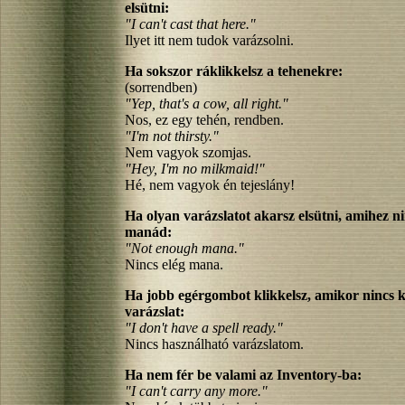
elsütni:
"I can't cast that here."
Ilyet itt nem tudok varázsolni.
Ha sokszor ráklikkelsz a tehenekre:
(sorrendben)
"Yep, that's a cow, all right."
Nos, ez egy tehén, rendben.
"I'm not thirsty."
Nem vagyok szomjas.
"Hey, I'm no milkmaid!"
Hé, nem vagyok én tejeslány!
Ha olyan varázslatot akarsz elsütni, amihez ni
manád:
"Not enough mana."
Nincs elég mana.
Ha jobb egérgombot klikkelsz, amikor nincs ki
varázslat:
"I don't have a spell ready."
Nincs használható varázslatom.
Ha nem fér be valami az Inventory-ba:
"I can't carry any more."