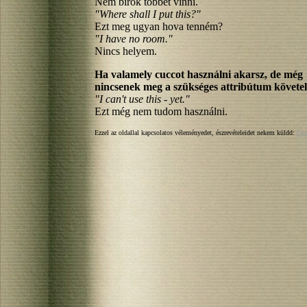
Nem bírok többet vinni.
"Where shall I put this?"
Ezt meg ugyan hova tenném?
"I have no room."
Nincs helyem.
Ha valamely cuccot használni akarsz, de még
nincsenek meg a szükséges attribútum követ
"I can't use this - yet."
Ezt még nem tudom használni.
Ezzel az oldallal kapcsolatos véleményedet, észrevételeidet nekem küldd:
Des