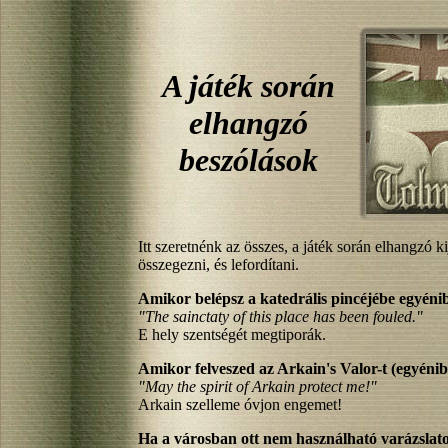
A játék során
elhangzó
beszólások
Itt szeretnénk az összes, a játék során elhangzó ki
összegezni, és lefordítani.
Amikor belépsz a katedrális pincéjébe egyéni
"The sainctaty of this place has been fouled."
E hely szentségét megtiporák.
Amikor felveszed az Arkain's Valor-t (egyénib
"May the spirit of Arkain protect me!"
Arkain szelleme óvjon engemet!
Ha a városban ott nem használható varázslato